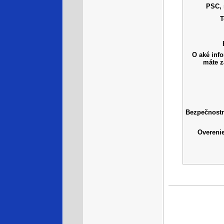
PSC,
T
O aké inf
máte 
Bezpečnost
Overeni